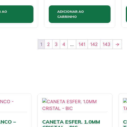
R AO
ADICIONAR AO
CARRINHO
1
2
3
4
…
141
142
143
→
NCO –
CANETA ESFER. 1.0MM
C