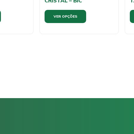
CRISTAL – BIC
T
VER OPÇÕES