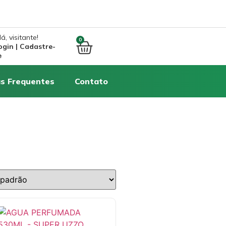
á, visitante!
0
ogin | Cadastre-
e
s Frequentes
Contato