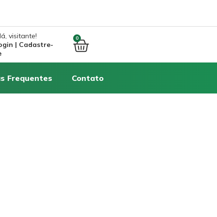
á, visitante!
0
ogin | Cadastre-
e
s Frequentes
Contato