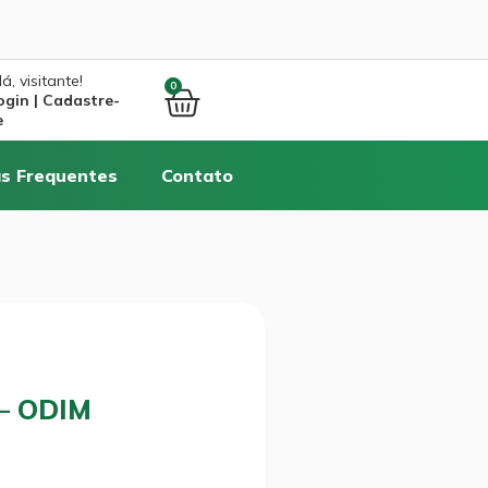
á, visitante!
0
ogin | Cadastre-
e
s Frequentes
Contato
– ODIM