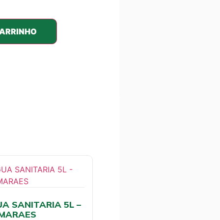
CARRINHO
A SANITARIA 5L –
IMARAES