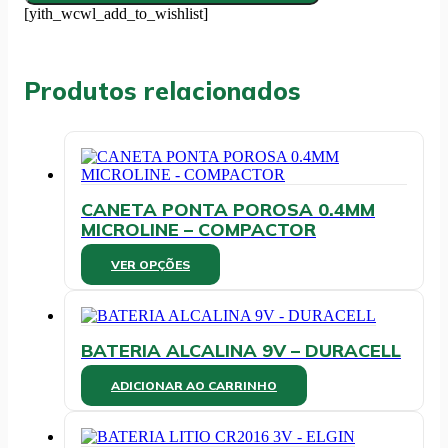
FUME
[yith_wcwl_add_to_wishlist]
REF.10050046
-
MAXCRIL
quantidade
Produtos relacionados
CANETA PONTA POROSA 0.4MM
MICROLINE – COMPACTOR
Este
VER OPÇÕES
produto
tem
várias
variantes.
BATERIA ALCALINA 9V – DURACELL
As
opções
ADICIONAR AO CARRINHO
podem
ser
escolhidas
na