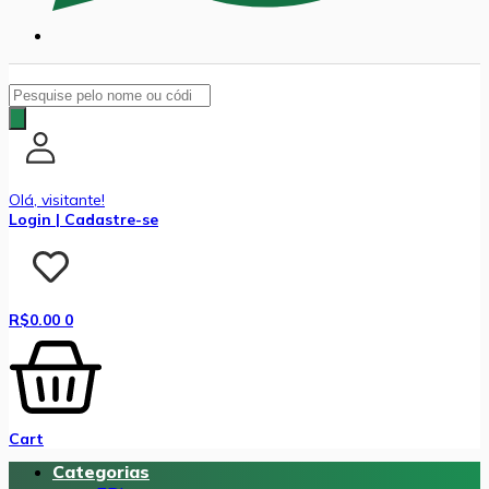
Pesquisar
produtos
Olá, visitante!
Login | Cadastre-se
R$
0.00
0
Cart
Categorias