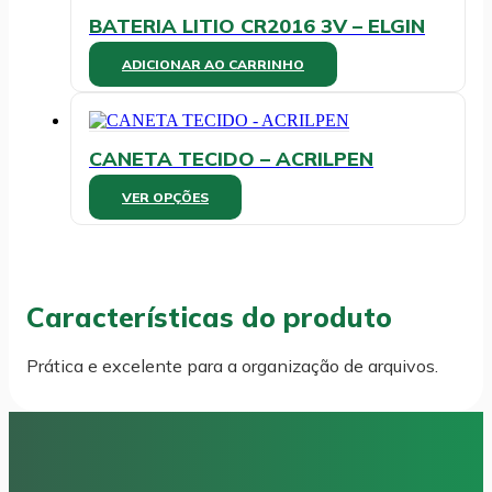
página
BATERIA LITIO CR2016 3V – ELGIN
do
produto
ADICIONAR AO CARRINHO
CANETA TECIDO – ACRILPEN
Este
VER OPÇÕES
produto
tem
várias
variantes.
As
Características do produto
opções
podem
ser
Prática e excelente para a organização de arquivos.
escolhidas
na
página
do
produto