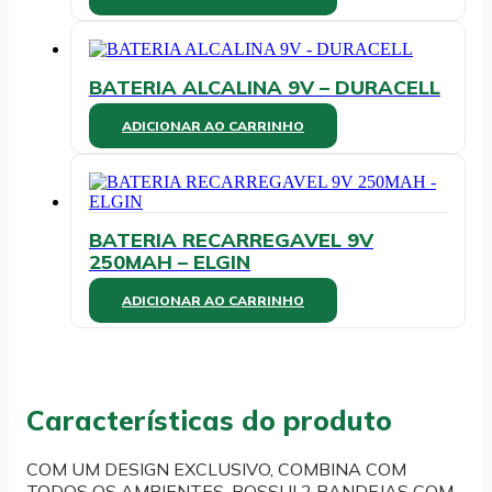
na
página
do
produto
BATERIA ALCALINA 9V – DURACELL
ADICIONAR AO CARRINHO
BATERIA RECARREGAVEL 9V
250MAH – ELGIN
ADICIONAR AO CARRINHO
Características do produto
COM UM DESIGN EXCLUSIVO, COMBINA COM
TODOS OS AMBIENTES. POSSUI 2 BANDEJAS COM