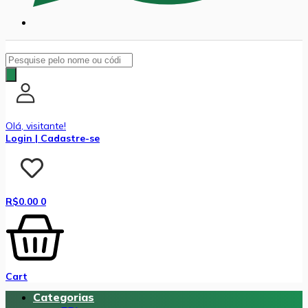
Pesquisar
produtos
Olá, visitante!
Login | Cadastre-se
R$
0.00
0
Cart
Categorias