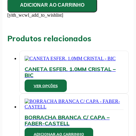
MOVEL
ADICIONAR AO CARRINHO
DUPLA
CRISTAL
[yith_wcwl_add_to_wishlist]
-
NOVACRIL
quantidade
Produtos relacionados
CANETA ESFER. 1.0MM CRISTAL –
BIC
Este
VER OPÇÕES
produto
tem
várias
variantes.
As
BORRACHA BRANCA C/ CAPA –
opções
FABER-CASTELL
podem
ser
ADICIONAR AO CARRINHO
escolhidas