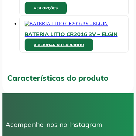
Este
VER OPÇÕES
produto
tem
várias
variantes.
BATERIA LITIO CR2016 3V – ELGIN
As
opções
ADICIONAR AO CARRINHO
podem
ser
escolhidas
na
página
do
Características do produto
produto
Acompanhe-nos no Instagram