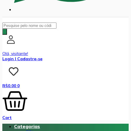
Pesquisar
produtos
Olá, visitante!
Login | Cadastre-se
R$
0.00
0
Cart
Categorias