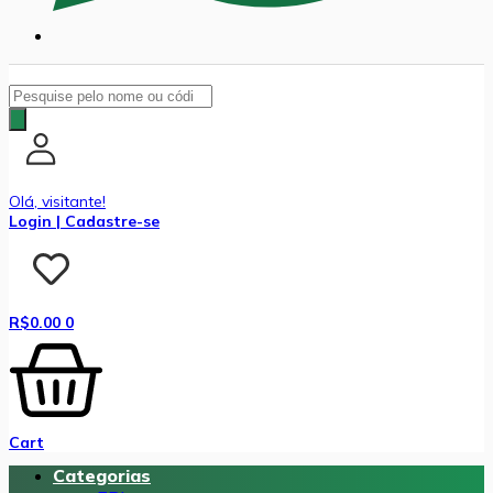
Pesquisar
produtos
Olá, visitante!
Login | Cadastre-se
R$
0.00
0
Cart
Categorias