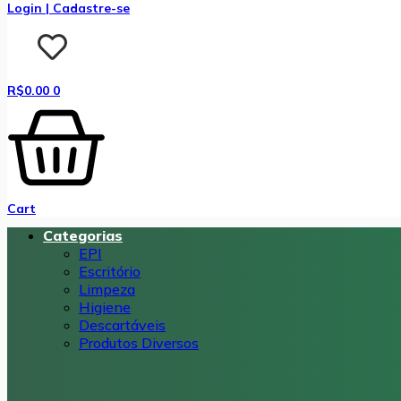
Login | Cadastre-se
R$
0.00
0
Cart
Categorias
EPI
Escritório
Limpeza
Higiene
Descartáveis
Produtos Diversos