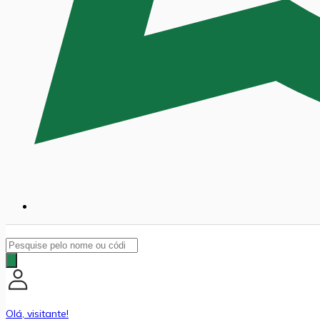
Pesquisar
produtos
Olá, visitante!