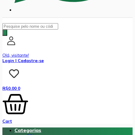
Pesquisar
produtos
Olá, visitante!
Login | Cadastre-se
R$
0.00
0
Cart
Categorias