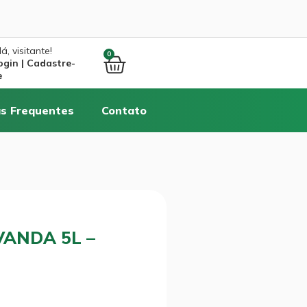
á, visitante!
0
ogin | Cadastre-
e
s Frequentes
Contato
VANDA 5L –