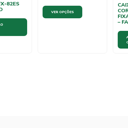
FX-82ES
CAI
O
CO
VER OPÇÕES
FIX
– F
AO