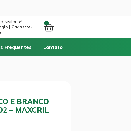
á, visitante!
0
ogin | Cadastre-
e
s Frequentes
Contato
CO E BRANCO
02 – MAXCRIL