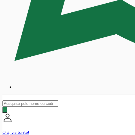
Pesquisar
produtos
Olá, visitante!