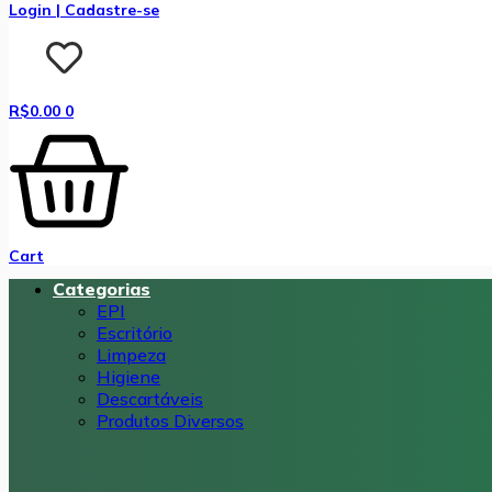
Login | Cadastre-se
R$
0.00
0
Cart
Categorias
EPI
Escritório
Limpeza
Higiene
Descartáveis
Produtos Diversos