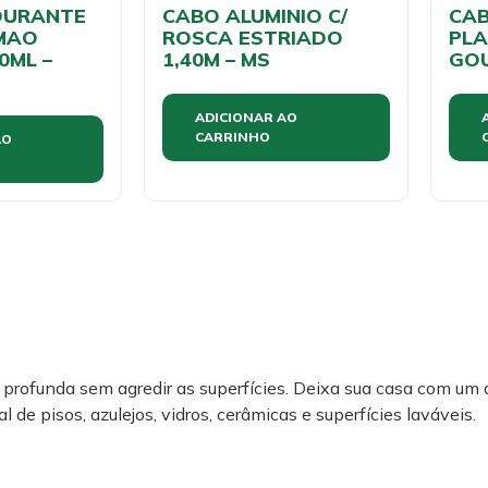
DURANTE
CABO ALUMINIO C/
CAB
IMAO
ROSCA ESTRIADO
PLA
0ML –
1,40M – MS
GO
ADICIONAR AO
CARRINHO
AO
profunda sem agredir as superfícies. Deixa sua casa com um 
 de pisos, azulejos, vidros, cerâmicas e superfícies laváveis.