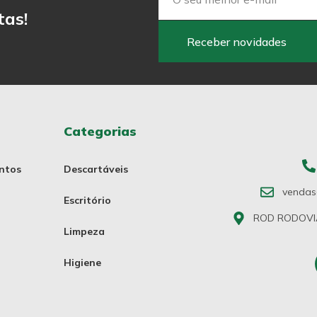
tas!
Receber novidades
Categorias
ntos
Descartáveis
vendas
Escritório
ROD RODOVIA 
Limpeza
Higiene