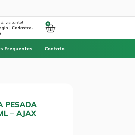
á, visitante!
0
ogin | Cadastre-
e
s Frequentes
Contato
A PESADA
L – AJAX