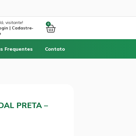
á, visitante!
0
ogin | Cadastre-
e
s Frequentes
Contato
EDAL PRETA –