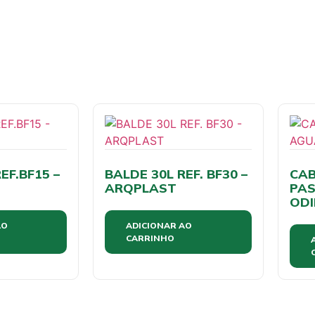
EF.BF15 –
BALDE 30L REF. BF30 –
CAB
ARQPLAST
PAS
OD
AO
ADICIONAR AO
CARRINHO