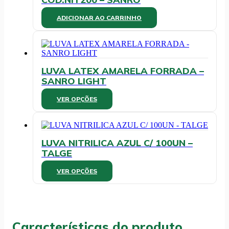
ADICIONAR AO CARRINHO
LUVA LATEX AMARELA FORRADA –
SANRO LIGHT
Este
VER OPÇÕES
produto
tem
várias
variantes.
LUVA NITRILICA AZUL C/ 100UN –
As
TALGE
opções
podem
Este
VER OPÇÕES
ser
produto
escolhidas
tem
na
várias
página
variantes.
do
As
produto
Características do produto
opções