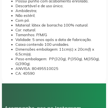
Possui punho com acabamento enrolado;
Descartável e de uso único;
Ambidestra;
Não estéril;
Com pó.
Material: látex de borracha 100% natural.
Cor: natural.
Tamanhos: P/M/G
Validade: 5 anos após a data de fabricação.
Caixa contendo 100 unidades.
Dimensões embalagem: 11cm(c) x 20cm(l) x
6,5cm(a).
Peso embalagem: PP(320g), P(350g), M(350g),
G(390g).
ANVISA: 80495510025
CA: 40590