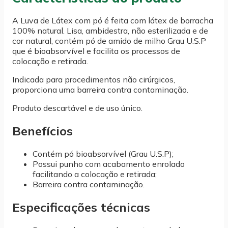
podem
ser
A Luva de Látex com pó é feita com látex de borracha
escolhidas
100% natural. Lisa, ambidestra, não esterilizada e de
na
cor natural, contém pó de amido de milho Grau U.S.P
página
que é bioabsorvível e facilita os processos de
do
produto
colocação e retirada.
Indicada para procedimentos não cirúrgicos,
proporciona uma barreira contra contaminação.
Produto descartável e de uso único.
Benefícios
Contém pó bioabsorvível (Grau U.S.P);
Possui punho com acabamento enrolado
facilitando a colocação e retirada;
Barreira contra contaminação.
Especificações técnicas