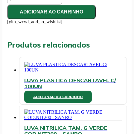
LATEX
PROCEDIMENTO
ADICIONAR AO CARRINHO
TAM.
G
[yith_wcwl_add_to_wishlist]
C/
100UN
-
MEDIX
Produtos relacionados
quantidade
LUVA PLASTICA DESCARTAVEL C/
100UN
ADICIONAR AO CARRINHO
LUVA NITRILICA TAM. G VERDE
COD.NIT200 – SANRO