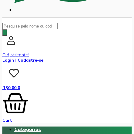
Pesquisar
produtos
Olá, visitante!
Login | Cadastre-se
R$
0.00
0
Cart
Categorias