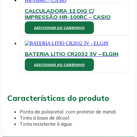
variantes.
As
CALCULADORA 12 DIG C/
opções
IMPRESSÃO HR-100RC – CASIO
podem
ser
ADICIONAR AO CARRINHO
escolhidas
na
página
do
produto
BATERIA LITIO CR2032 3V – ELGIN
ADICIONAR AO CARRINHO
Características do produto
Ponta de poliacetal com protetor de metal;
Tinta á base de álcool;
Tinta resistente à água.