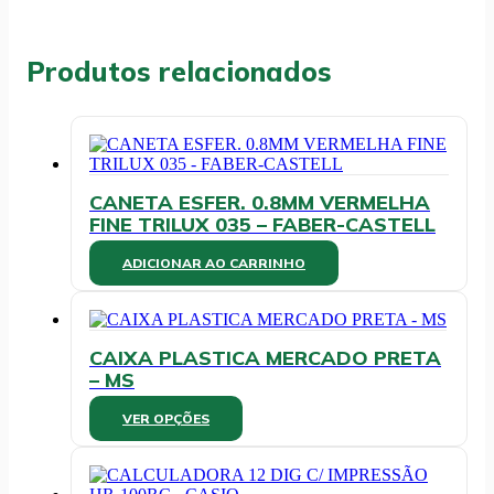
CORES
2.0
-
Produtos relacionados
PILOT
quantidade
CANETA ESFER. 0.8MM VERMELHA
FINE TRILUX 035 – FABER-CASTELL
ADICIONAR AO CARRINHO
CAIXA PLASTICA MERCADO PRETA
– MS
Este
VER OPÇÕES
produto
tem
várias