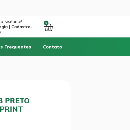
á, visitante!
0
ogin | Cadastre-
e
s Frequentes
Contato
B PRETO
XPRINT