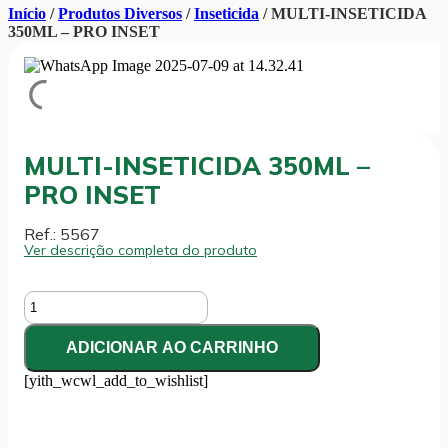
Início
/
Produtos Diversos
/
Inseticida
/ MULTI-INSETICIDA
350ML – PRO INSET
MULTI-INSETICIDA 350ML –
PRO INSET
Ref.: 5567
Ver descrição completa do produto
MULTI-
INSETICIDA
350ML
ADICIONAR AO CARRINHO
-
PRO
[yith_wcwl_add_to_wishlist]
INSET
quantidade