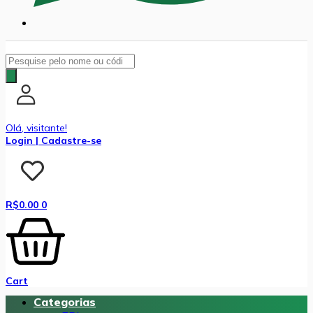
Pesquisar
produtos
Olá, visitante!
Login | Cadastre-se
R$
0.00
0
Cart
Categorias