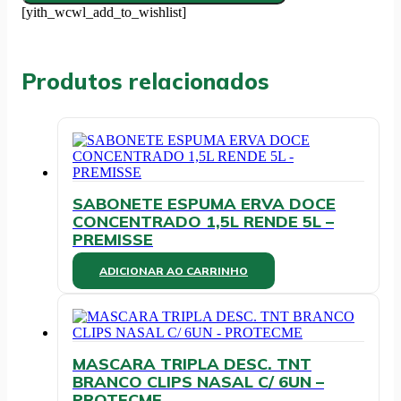
16
[yith_wcwl_add_to_wishlist]
X
60M
(LEVE
16
Produtos relacionados
PAGUE
15)
-
PALOMA
quantidade
SABONETE ESPUMA ERVA DOCE
CONCENTRADO 1,5L RENDE 5L –
PREMISSE
ADICIONAR AO CARRINHO
MASCARA TRIPLA DESC. TNT
BRANCO CLIPS NASAL C/ 6UN –
PROTECME