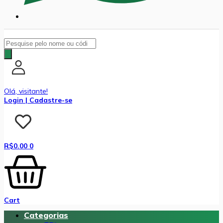
Pesquisar
produtos
Olá, visitante!
Login | Cadastre-se
R$
0.00
0
Cart
Categorias