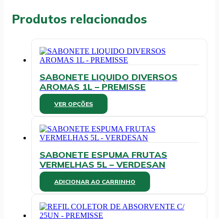
CEL.
FOLHA
Produtos relacionados
DUPLA
C/
8UN
-
LIPP
quantidade
SABONETE LIQUIDO DIVERSOS
AROMAS 1L – PREMISSE
Este
VER OPÇÕES
produto
tem
várias
variantes.
As
SABONETE ESPUMA FRUTAS
opções
VERMELHAS 5L – VERDESAN
podem
ser
ADICIONAR AO CARRINHO
escolhidas
na
página
do
produto