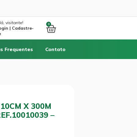
á, visitante!
0
ogin | Cadastre-
e
s Frequentes
Contato
 10CM X 300M
REF.10010039 –