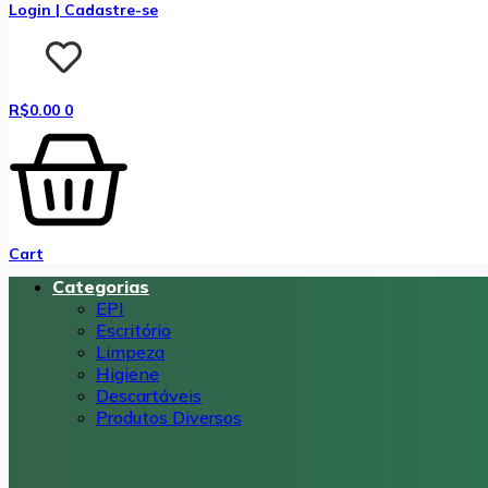
Login | Cadastre-se
R$
0.00
0
Cart
Categorias
EPI
Escritório
Limpeza
Higiene
Descartáveis
Produtos Diversos