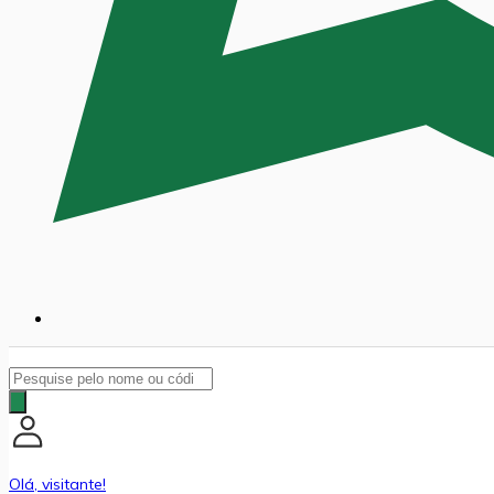
Pesquisar
produtos
Olá, visitante!