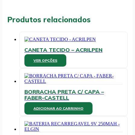
Produtos relacionados
CANETA TECIDO – ACRILPEN
Este
VER OPÇÕES
produto
tem
várias
variantes.
As
BORRACHA PRETA C/ CAPA –
opções
FABER-CASTELL
podem
ser
ADICIONAR AO CARRINHO
escolhidas
na
página
do
produto