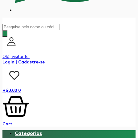
Pesquisar
produtos
Olá, visitante!
Login | Cadastre-se
R$
0.00
0
Cart
Categorias