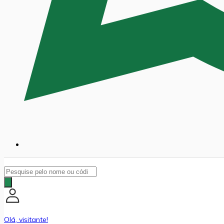
Pesquisar
produtos
Olá, visitante!