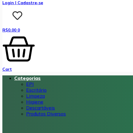
Login | Cadastre-se
R$
0.00
0
Cart
Categorias
EPI
Escritório
Limpeza
Higiene
Descartáveis
Produtos Diversos