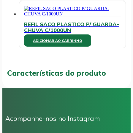
escolhidas
na
página
do
REFIL SACO PLASTICO P/ GUARDA-
produto
CHUVA C/1000UN
ADICIONAR AO CARRINHO
Características do produto
Acompanhe-nos no Instagram