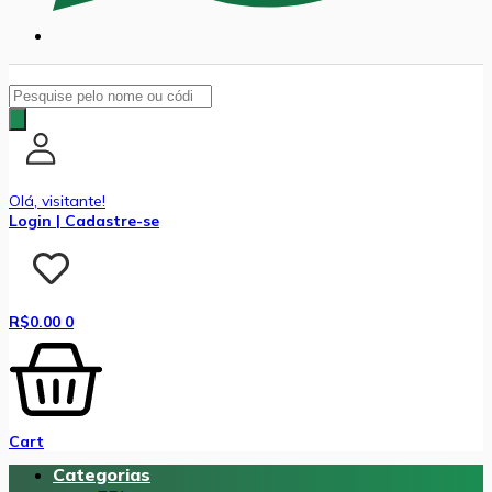
Pesquisar
produtos
Olá, visitante!
Login | Cadastre-se
R$
0.00
0
Cart
Categorias