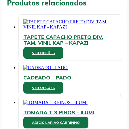
Produtos relacionados
TAPETE CAPACHO PRETO DIV.
TAM. VINIL KAP – KAPAZI
Este
VER OPÇÕES
produto
tem
várias
variantes.
CADEADO – PADO
As
opções
Este
VER OPÇÕES
podem
produto
ser
tem
escolhidas
várias
na
variantes.
página
TOMADA T 3 PINOS – ILUMI
As
do
opções
produto
ADICIONAR AO CARRINHO
podem
ser