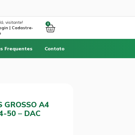
á, visitante!
0
ogin | Cadastre-
e
s Frequentes
Contato
S GROSSO A4
4-50 – DAC