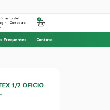
á, visitante!
0
ogin | Cadastre-
e
s Frequentes
Contato
X 1/2 OFICIO
L