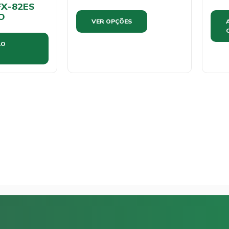
FX-82ES
O
VER OPÇÕES
AO