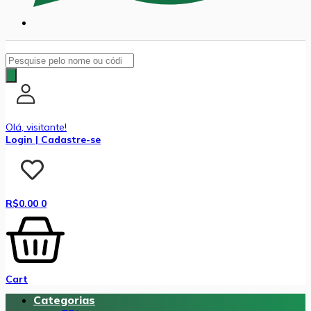
Pesquisar
produtos
Olá, visitante!
Login | Cadastre-se
R$
0.00
0
Cart
Categorias