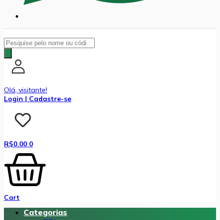
Pesquisar
produtos
Olá, visitante!
Login | Cadastre-se
R$
0.00
0
Cart
Categorias