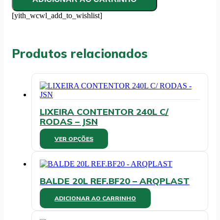
BLANC
C/
[yith_wcwl_add_to_wishlist]
BICARBONATO
SÓDIO
5L
-
Produtos relacionados
GUIMARAES
quantidade
LIXEIRA CONTENTOR 240L C/
RODAS – JSN
Este
VER OPÇÕES
produto
tem
várias
variantes.
BALDE 20L REF.BF20 – ARQPLAST
As
opções
ADICIONAR AO CARRINHO
podem
ser
escolhidas