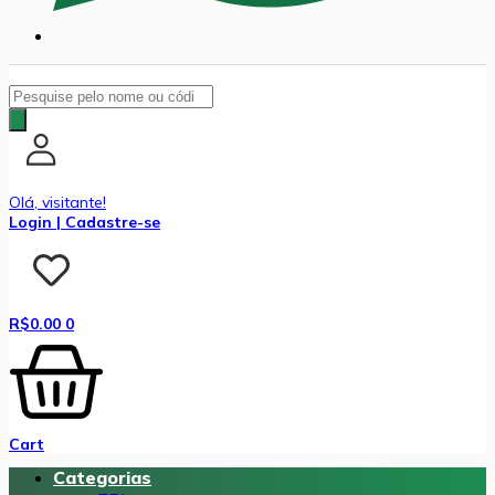
Pesquisar
produtos
Olá, visitante!
Login | Cadastre-se
R$
0.00
0
Cart
Categorias