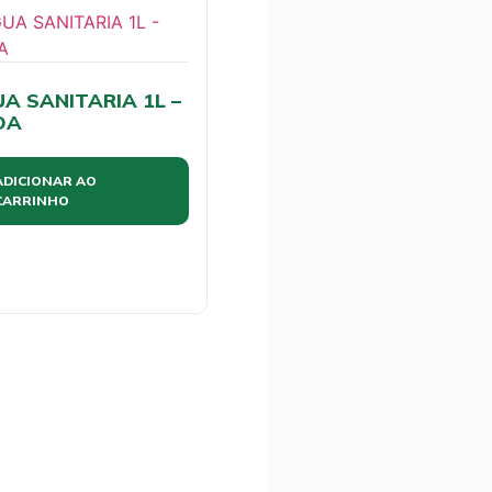
A SANITARIA 1L –
OA
ADICIONAR AO
CARRINHO