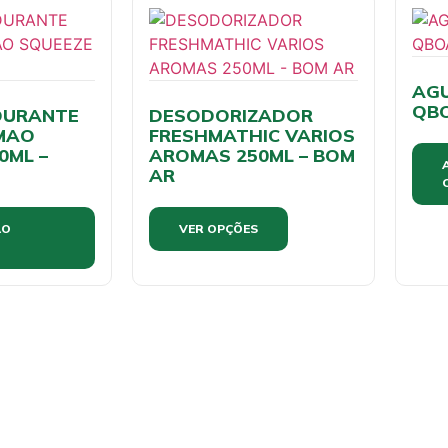
AGU
QB
DURANTE
DESODORIZADOR
IMAO
FRESHMATHIC VARIOS
0ML –
AROMAS 250ML – BOM
AR
AO
VER OPÇÕES