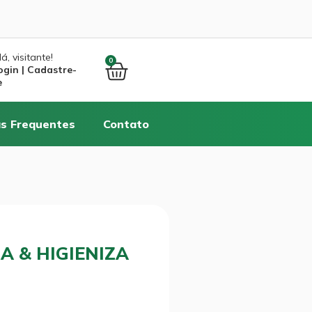
á, visitante!
0
ogin | Cadastre-
e
s Frequentes
Contato
A & HIGIENIZA