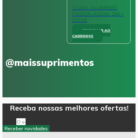
escolhidas
CABO ALUMINIO
na
PASSA AGUA 2M –
página
ODIM
do
produto
ADICIONAR AO
CARRINHO
@maissuprimentos
Receba nossas melhores ofertas!
Email
Receber novidades