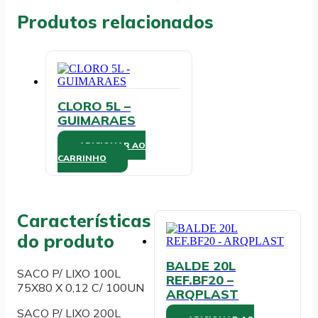
MS
Produtos relacionados
quantidade
CLORO 5L –
GUIMARAES
ADICIONAR AO
CARRINHO
Características
do produto
BALDE 20L
SACO P/ LIXO 100L
REF.BF20 –
75X80 X 0,12 C/ 100UN
ARQPLAST
SACO P/ LIXO 200L