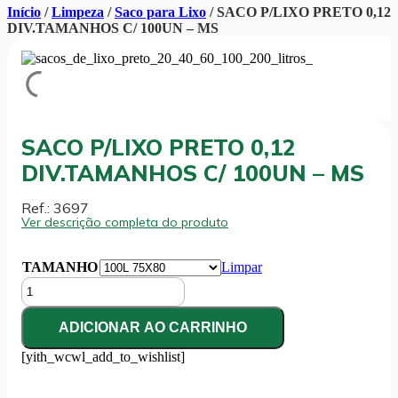
Início
/
Limpeza
/
Saco para Lixo
/ SACO P/LIXO PRETO 0,12
DIV.TAMANHOS C/ 100UN – MS
SACO P/LIXO PRETO 0,12
DIV.TAMANHOS C/ 100UN – MS
Ref.: 3697
Ver descrição completa do produto
TAMANHO
Limpar
SACO
P/LIXO
PRETO
ADICIONAR AO CARRINHO
0,12
DIV.TAMANHOS
[yith_wcwl_add_to_wishlist]
C/
100UN
-