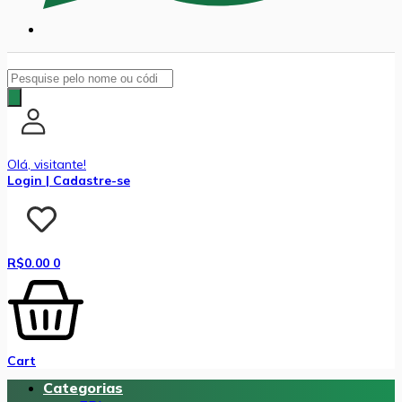
Pesquisar
produtos
Olá, visitante!
Login | Cadastre-se
R$
0.00
0
Cart
Categorias