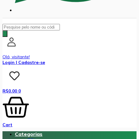
Pesquisar
produtos
Olá, visitante!
Login | Cadastre-se
R$
0.00
0
Cart
Categorias