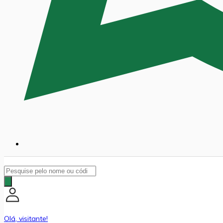
Pesquisar
produtos
Olá, visitante!