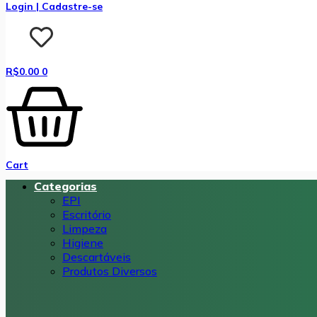
Login | Cadastre-se
R$
0.00
0
Cart
Categorias
EPI
Escritório
Limpeza
Higiene
Descartáveis
Produtos Diversos