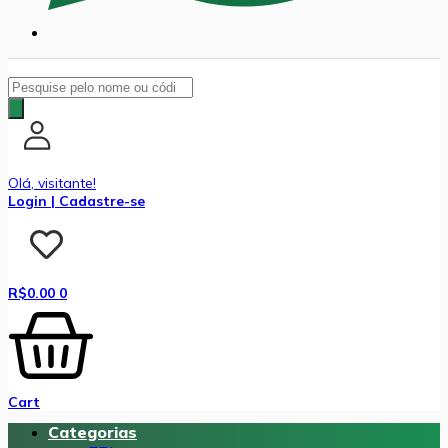
Pesquisar
produtos
Olá, visitante!
Login | Cadastre-se
R$
0.00
0
Cart
Categorias