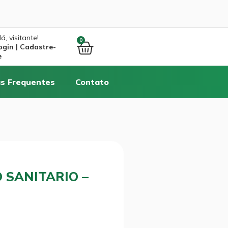
á, visitante!
0
ogin | Cadastre-
e
s Frequentes
Contato
 SANITARIO –