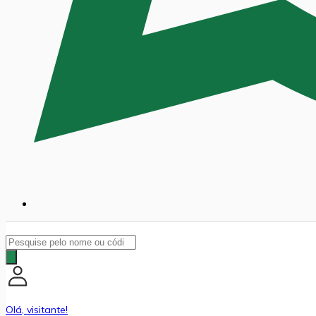
Pesquisar
produtos
Olá, visitante!