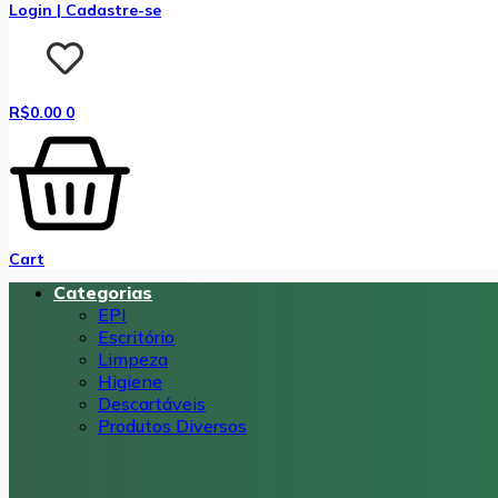
Login | Cadastre-se
R$
0.00
0
Cart
Categorias
EPI
Escritório
Limpeza
Higiene
Descartáveis
Produtos Diversos