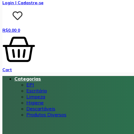
Login | Cadastre-se
R$
0.00
0
Cart
Categorias
EPI
Escritório
Limpeza
Higiene
Descartáveis
Produtos Diversos