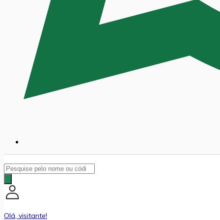
Pesquisar
produtos
Olá, visitante!