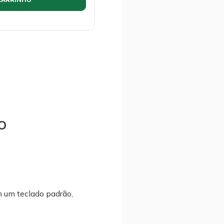
o
m um teclado padrão,