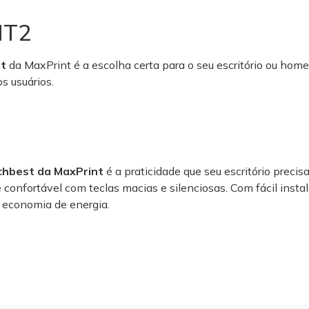
NT2
st
da MaxPrint é a escolha certa para o seu escritório ou home
s usuários.
chbest da MaxPrint
é a praticidade que seu escritório prec
confortável com teclas macias e silenciosas. Com fácil insta
e economia de energia.