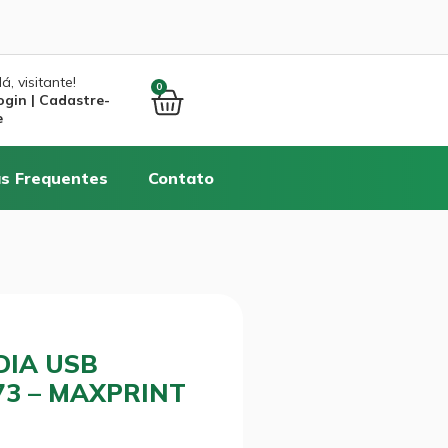
á, visitante!
0
ogin | Cadastre-
e
s Frequentes
Contato
DIA USB
73 – MAXPRINT