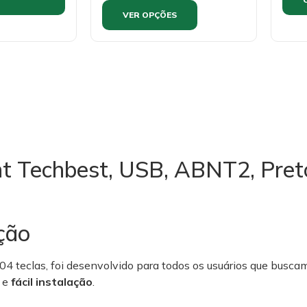
VER OPÇÕES
nt Techbest, USB, ABNT2, Pret
ação
4 teclas, foi desenvolvido para todos os usuários que busca
e
fácil instalação
.