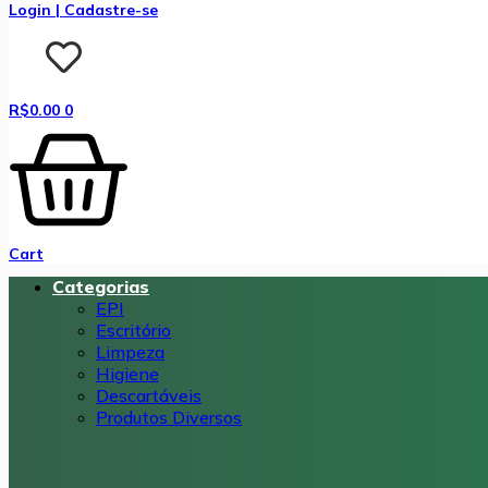
Login | Cadastre-se
R$
0.00
0
Cart
Categorias
EPI
Escritório
Limpeza
Higiene
Descartáveis
Produtos Diversos