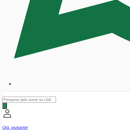
Pesquisar
produtos
Olá, visitante!