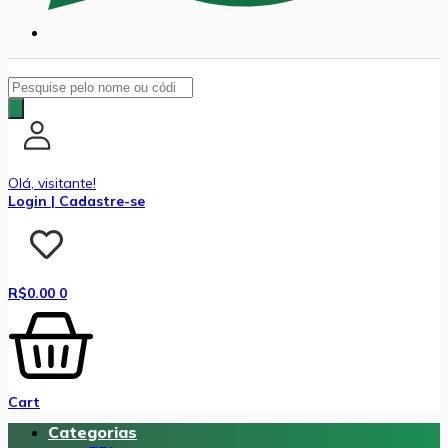
Pesquisar
produtos
Olá, visitante!
Login | Cadastre-se
R$
0.00
0
Cart
Categorias