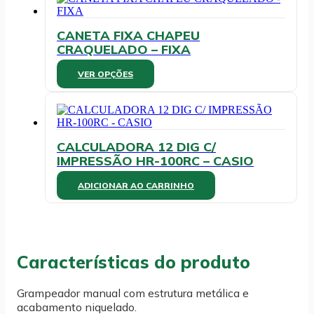
CANETA FIXA CHAPEU
CRAQUELADO – FIXA
Este
VER OPÇÕES
produto
tem
várias
variantes.
As
CALCULADORA 12 DIG C/
opções
IMPRESSÃO HR-100RC – CASIO
podem
ser
ADICIONAR AO CARRINHO
escolhidas
na
página
do
produto
Características do produto
Grampeador manual com estrutura metálica e
acabamento niquelado.