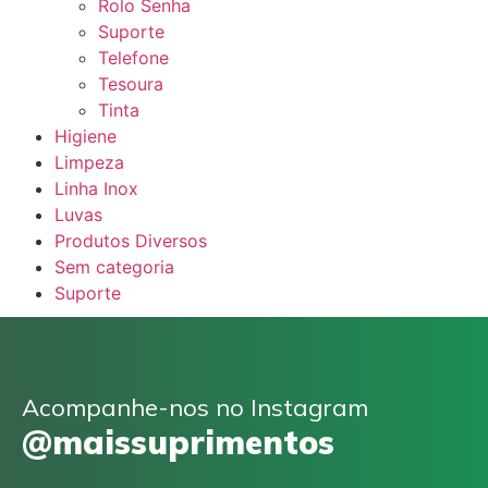
Rolo Senha
Suporte
Telefone
Tesoura
Tinta
Higiene
Limpeza
Linha Inox
Luvas
Produtos Diversos
Sem categoria
Suporte
Acompanhe-nos no Instagram
@maissuprimentos