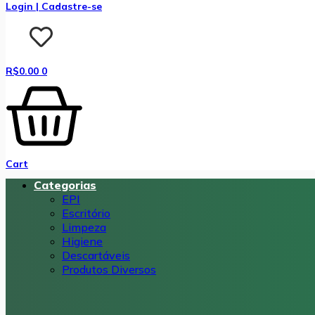
Login | Cadastre-se
R$
0.00
0
Cart
Categorias
EPI
Escritório
Limpeza
Higiene
Descartáveis
Produtos Diversos