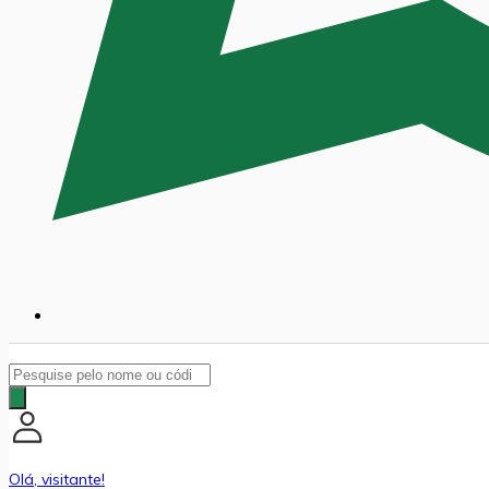
Pesquisar
produtos
Olá, visitante!