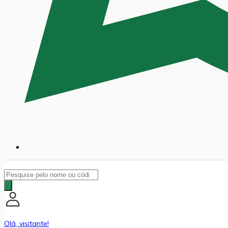
Pesquisar
produtos
Olá, visitante!