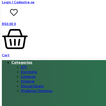
Login | Cadastre-se
R$
0.00
0
Cart
Categorias
EPI
Escritório
Limpeza
Higiene
Descartáveis
Produtos Diversos