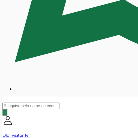
Pesquisar
produtos
Olá, visitante!