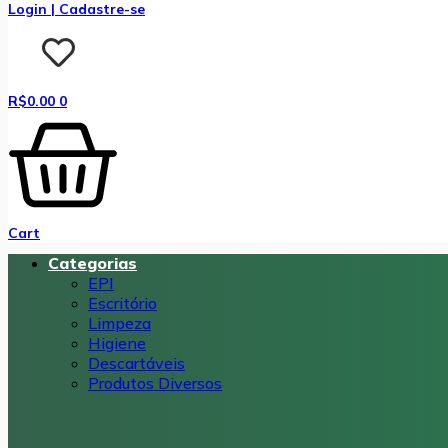
Login | Cadastre-se
R$
0.00
0
Cart
Categorias
EPI
Escritório
Limpeza
Higiene
Descartáveis
Produtos Diversos