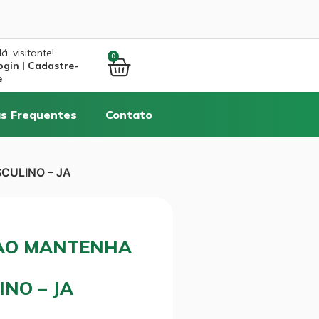
á, visitante!
0
ogin | Cadastre-
e
s Frequentes
Contato
CULINO – JA
CAO MANTENHA
NO – JA