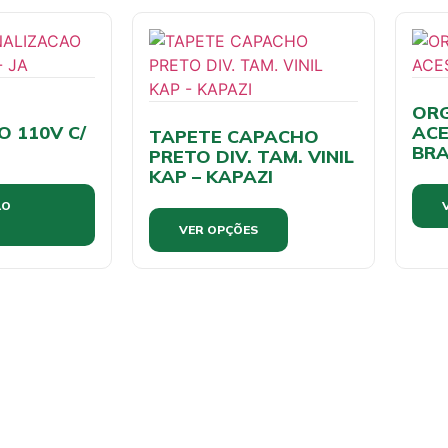
OR
O 110V C/
ACE
TAPETE CAPACHO
BRA
PRETO DIV. TAM. VINIL
KAP – KAPAZI
AO
VER OPÇÕES