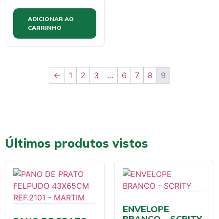
ADICIONAR AO
CARRINHO
←
1
2
3
…
6
7
8
9
Últimos produtos vistos
ENVELOPE
BRANCO – SCRITY